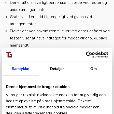
Der er altid ansvarligt personale til stede ved fester og
andre arrangementer
Gratis vand er altid tilgængeligt ved gymnasiets
arrangementer
Elever der ved ankomsten til eller ved deres adfærd ved
festen viser at have indtaget for meget alkohol vil blive
hjemsendt
Den enkelte skole kan teste eleverne ved indgangen og
sende dem hjem ved en promille på mere end 0,5
Sendes elever hjem fra fester, sker det ved kontakt til
Samtykke
Detaljer
Om
hjemmet
Der udskænkes aldrig drikke med alkoholprocent højere
Denne hjemmeside bruger cookies
end 5% ved fester. Dog kan der ved middagen ved
gallafest og studentermiddag efter eksamen
Vi bruger teknisk nødvendige cookies for at give dig den
bedste oplevelse på vores hjemmeside. Enkelte
udskænkes vin.
elementer til fx at vise indhold fra sociale medier kan
Det er kun ved ovenstående typer arrangementer, der
desuden sætte tredjeparts cookies.