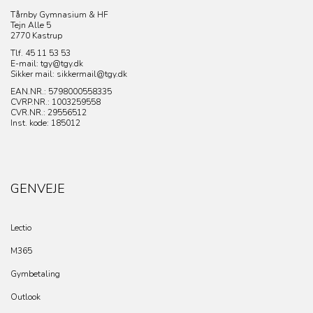
Tårnby Gymnasium & HF
Tejn Alle 5
2770 Kastrup
Tlf. 45 11 53 53
E-mail: tgy@tgy.dk
Sikker mail: sikkermail@tgy.dk
EAN.NR.: 5798000558335
CVRP.NR.:
1003259558
CVR.NR.: 29556512
Inst. kode: 185012
GENVEJE
Lectio
M365
Gymbetaling
Outlook