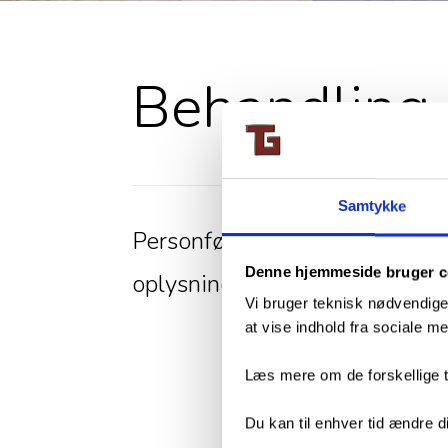
Behandling 
Samtykke
Hvis 
Personfølsomme
prakt
Denne hjemmeside bruger c
oplysninger
gæst,
Vi bruger teknisk nødvendige
oplys
at vise indhold fra sociale 
klikk
Læs mere om de forskellige t
Har d
forbi
Du kan til enhver tid ændre di
dpo@