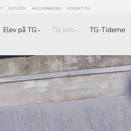
ET
OUTLOOK
HR-DATABASEN
KONTAKT OS
Elev på TG
TG Info
TG-Tiderne