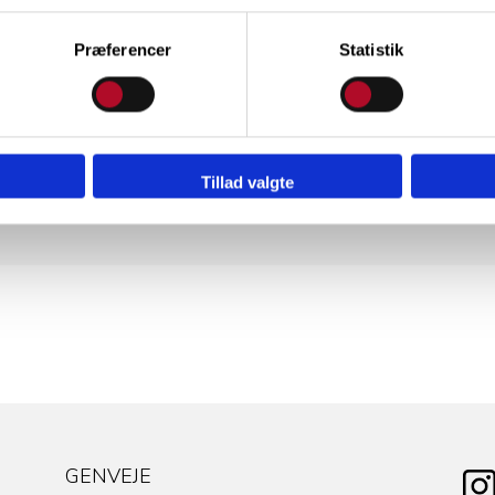
Præferencer
Statistik
Elev på TG
Jobansøger
Tillad valgte
Ansøger til TG
Gæst på TG
GENVEJE