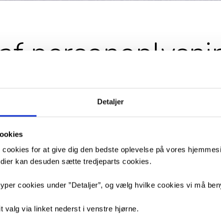
af personoplysni
Detaljer
du er elev, kommende elev, brobygger, introduktionselev, censor
ikant, jobansøger, kantinemedarbejder, håndværker, hjemmesidebe
ookies
 så behandler vi muligvis nogle personlige oplysninger om dig. Det
 cookies for at give dig den bedste oplevelse på vores hjemmesid
ninger vi har, og hvordan vi passer på dem. Du kan læse mere om
medier kan desuden sætte tredjeparts cookies.
e på det relevante link nedenfor.
yper cookies under ”Detaljer”, og vælg hvilke cookies vi må ben
u yderligere spørgsmål om vores behandling af dine personoplysn
ndelse, er du velkommen til at kontakte skolen eller vores data
t valg via linket nederst i venstre hjørne.
GFadm.dk
.