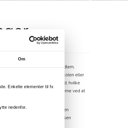
nger
Om
, foredragsholder, bestyrelsesmedlem,
søgende, afsender af post til skolen eller
 skal vi oplyse dig om, så du ved, hvilke
e. Enkelte elementer til fx
, hvordan vi behandler oplysningerne ved at
ytte nedenfor.
inger og om dine rettigheder i den
beskyttelsesrådgiver på mailadressen