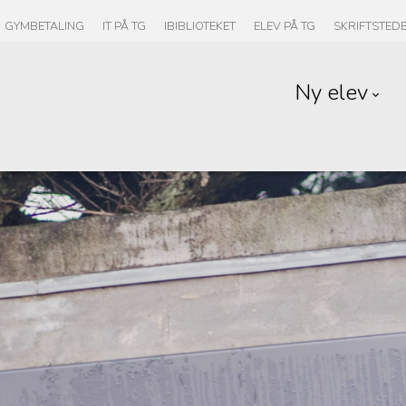
GYMBETALING
IT PÅ TG
IBIBLIOTEKET
ELEV PÅ TG
SKRIFTSTED
Ny elev