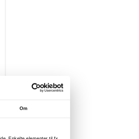
Om
e. Enkelte elementer til fx