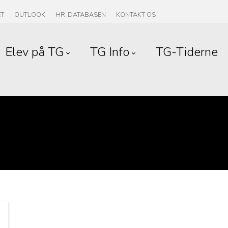
ET
OUTLOOK
HR-DATABASEN
KONTAKT OS
Elev på TG
TG Info
TG-Tiderne