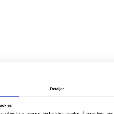
Detaljer
ookies
 cookies for at give dig den bedste oplevelse på vores hjemmesid