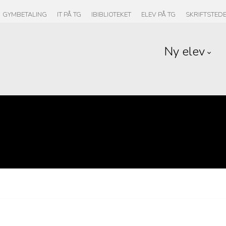
GYMBETALING
IT PÅ TG
IBIBLIOTEKET
ELEV PÅ TG
SKRIFTSTED
Ny elev