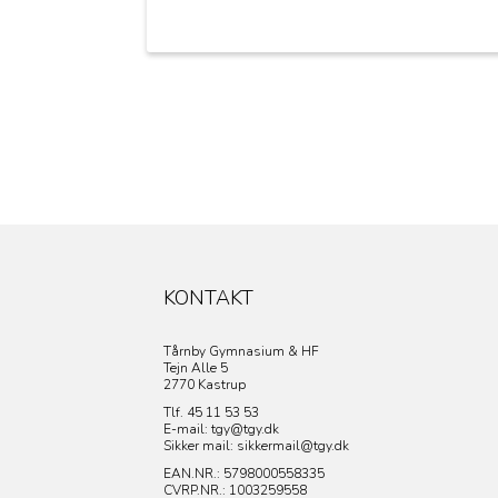
KONTAKT
Tårnby Gymnasium & HF
Tejn Alle 5
2770 Kastrup
Tlf. 45 11 53 53
E-mail: tgy@tgy.dk
Sikker mail: sikkermail@tgy.dk
EAN.NR.: 5798000558335
CVRP.NR.:
1003259558