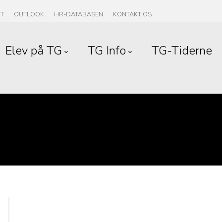
ET
OUTLOOK
HR-DATABASEN
KONTAKT OS
Elev på TG
TG Info
TG-Tiderne