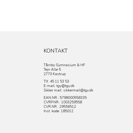
KONTAKT
Tårnby Gymnasium & HF
Tejn Alle 5
2770 Kastrup
Tlf. 45 11 53 53
E-mail: tgy@tgy.dk
Sikker mail: sikkermail@tgy.dk
EAN.NR.: 5798000558335
CVRP.NR.:
1003259558
CVR.NR.: 29556512
Inst. kode: 185012