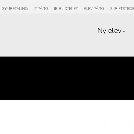
GYMBETALING
IT PÅ TG
IBIBLIOTEKET
ELEV PÅ TG
SKRIFTSTED
Ny elev