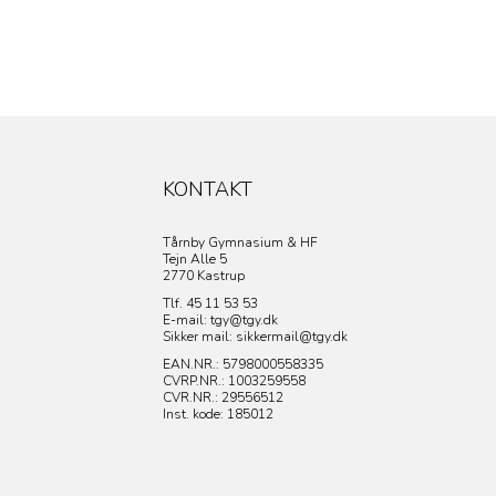
KONTAKT
Tårnby Gymnasium & HF
Tejn Alle 5
2770 Kastrup
Tlf. 45 11 53 53
E-mail: tgy@tgy.dk
Sikker mail: sikkermail@tgy.dk
EAN.NR.: 5798000558335
CVRP.NR.:
1003259558
CVR.NR.: 29556512
Inst. kode: 185012