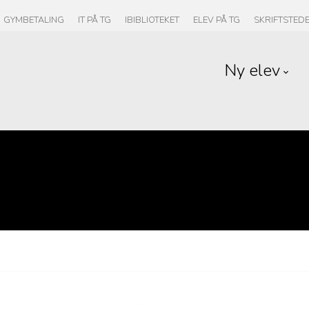
GYMBETALING
IT PÅ TG
IBIBLIOTEKET
ELEV PÅ TG
SKRIFTSTED
Ny elev