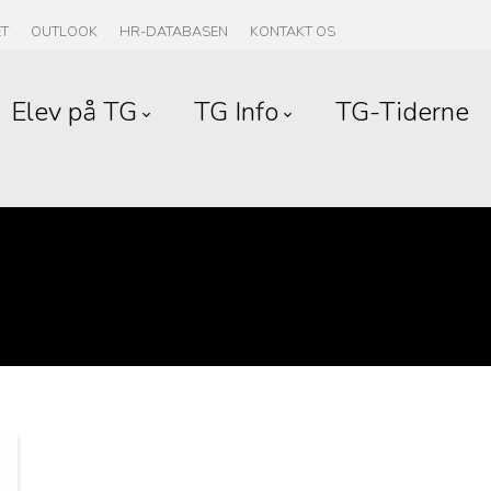
ET
OUTLOOK
HR-DATABASEN
KONTAKT OS
Elev på TG
TG Info
TG-Tiderne