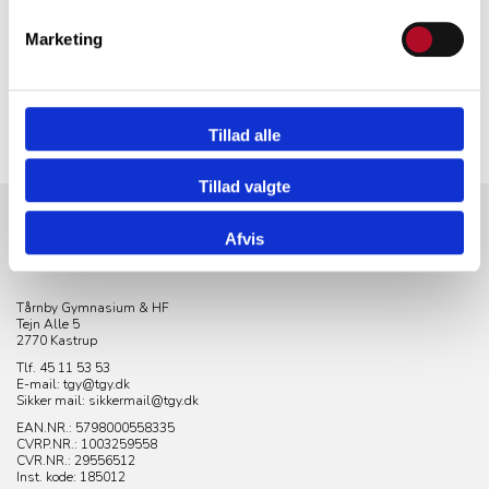
Marketing
Tillad alle
Tillad valgte
Afvis
KONTAKT
Tårnby Gymnasium & HF
Tejn Alle 5
2770 Kastrup
Tlf. 45 11 53 53
E-mail: tgy@tgy.dk
Sikker mail: sikkermail@tgy.dk
EAN.NR.: 5798000558335
CVRP.NR.:
1003259558
CVR.NR.: 29556512
Inst. kode: 185012