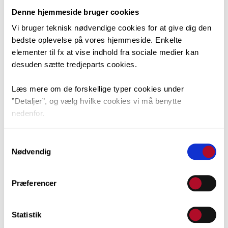
Denne hjemmeside bruger cookies
Vi bruger teknisk nødvendige cookies for at give dig den
bedste oplevelse på vores hjemmeside. Enkelte
elementer til fx at vise indhold fra sociale medier kan
desuden sætte tredjeparts cookies.
Læs mere om de forskellige typer cookies under
”Detaljer”, og vælg hvilke cookies vi må benytte
nedenfor.
Mehmet Temizsoy, MY
Du kan til enhver tid ændre dit valg via linket nederst i
Samtykkevalg
venstre hjørne.
Nødvendig
Præferencer
Statistik