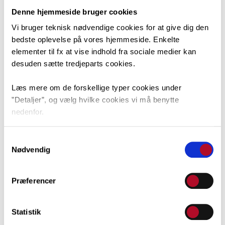
Denne hjemmeside bruger cookies
Vi bruger teknisk nødvendige cookies for at give dig den
bedste oplevelse på vores hjemmeside. Enkelte
elementer til fx at vise indhold fra sociale medier kan
desuden sætte tredjeparts cookies.
Læs mere om de forskellige typer cookies under
”Detaljer”, og vælg hvilke cookies vi må benytte
nedenfor.
Lene Jensen, LE
Du kan til enhver tid ændre dit valg via linket nederst i
Samtykkevalg
venstre hjørne.
Nødvendig
Præferencer
Statistik