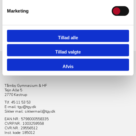
Marketing
Tillad alle
Tillad valgte
Afvis
KONTAKT
Tårnby Gymnasium & HF
Tejn Alle 5
2770 Kastrup
Tlf. 45 11 53 53
E-mail: tgy@tgy.dk
Sikker mail: sikkermail@tgy.dk
EAN.NR.: 5798000558335
CVRP.NR.:
1003259558
CVR.NR.: 29556512
Inst. kode: 185012