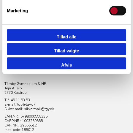
Marketing
Tillad alle
Tillad valgte
Afvis
KONTAKT
Tårnby Gymnasium & HF
Tejn Alle 5
2770 Kastrup
Tlf. 45 11 53 53
E-mail: tgy@tgy.dk
Sikker mail: sikkermail@tgy.dk
EAN.NR.: 5798000558335
CVRP.NR.:
1003259558
CVR.NR.: 29556512
Inst. kode: 185012