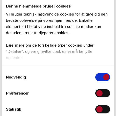
Denne hjemmeside bruger cookies
Vi bruger teknisk nødvendige cookies for at give dig den
bedste oplevelse på vores hjemmeside. Enkelte
elementer til fx at vise indhold fra sociale medier kan
desuden sætte tredjeparts cookies.
Læs mere om de forskellige typer cookies under
”Detaljer”, og vælg hvilke cookies vi må benytte
nedenfor.
Katrine Selvig Skjalholt, KS
Du kan til enhver tid ændre dit valg via linket nederst i
Samtykkevalg
venstre hjørne.
Nødvendig
Præferencer
Statistik