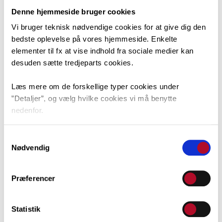
Denne hjemmeside bruger cookies
Vi bruger teknisk nødvendige cookies for at give dig den
bedste oplevelse på vores hjemmeside. Enkelte
elementer til fx at vise indhold fra sociale medier kan
desuden sætte tredjeparts cookies.
Læs mere om de forskellige typer cookies under
”Detaljer”, og vælg hvilke cookies vi må benytte
nedenfor.
Imran Dar, ID
Du kan til enhver tid ændre dit valg via linket nederst i
Samtykkevalg
venstre hjørne.
Nødvendig
Præferencer
Statistik