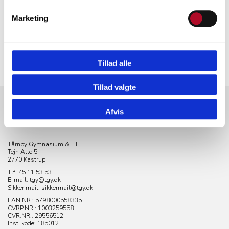
Marketing
Tillad alle
Tillad valgte
Afvis
KONTAKT
Tårnby Gymnasium & HF
Tejn Alle 5
2770 Kastrup
Tlf. 45 11 53 53
E-mail: tgy@tgy.dk
Sikker mail: sikkermail@tgy.dk
EAN.NR.: 5798000558335
CVRP.NR.:
1003259558
CVR.NR.: 29556512
Inst. kode: 185012