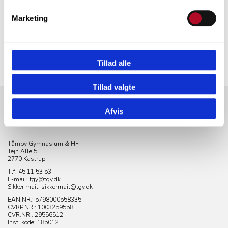
Marketing
Tillad alle
Tillad valgte
Afvis
KONTAKT
Tårnby Gymnasium & HF
Tejn Alle 5
2770 Kastrup
Tlf. 45 11 53 53
E-mail: tgy@tgy.dk
Sikker mail: sikkermail@tgy.dk
EAN.NR.: 5798000558335
CVRP.NR.:
1003259558
CVR.NR.: 29556512
Inst. kode: 185012