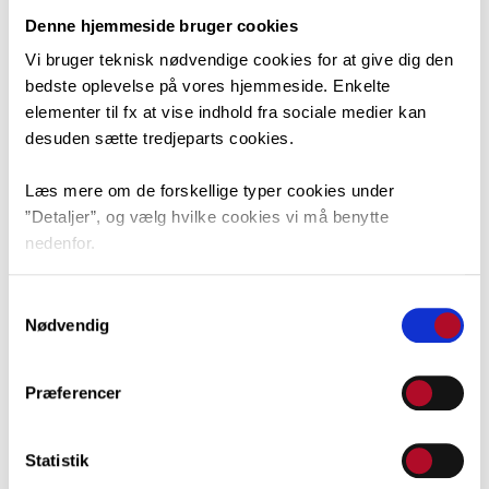
Denne hjemmeside bruger cookies
Vi bruger teknisk nødvendige cookies for at give dig den
bedste oplevelse på vores hjemmeside. Enkelte
elementer til fx at vise indhold fra sociale medier kan
desuden sætte tredjeparts cookies.
Læs mere om de forskellige typer cookies under
”Detaljer”, og vælg hvilke cookies vi må benytte
nedenfor.
Camilla Nielsen, CN
Du kan til enhver tid ændre dit valg via linket nederst i
Samtykkevalg
venstre hjørne.
Nødvendig
Præferencer
Statistik