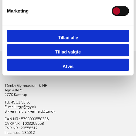
Marketing
Tillad alle
Tillad valgte
Afvis
KONTAKT
Tårnby Gymnasium & HF
Tejn Alle 5
2770 Kastrup
Tlf. 45 11 53 53
E-mail: tgy@tgy.dk
Sikker mail: sikkermail@tgy.dk
EAN.NR.: 5798000558335
CVRP.NR.:
1003259558
CVR.NR.: 29556512
Inst. kode: 185012