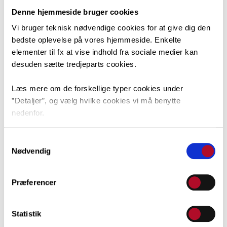
Denne hjemmeside bruger cookies
Vi bruger teknisk nødvendige cookies for at give dig den
bedste oplevelse på vores hjemmeside. Enkelte
elementer til fx at vise indhold fra sociale medier kan
desuden sætte tredjeparts cookies.
Læs mere om de forskellige typer cookies under
”Detaljer”, og vælg hvilke cookies vi må benytte
nedenfor.
Asbjørn Theilade, AT
Du kan til enhver tid ændre dit valg via linket nederst i
Samtykkevalg
venstre hjørne.
Nødvendig
Præferencer
Statistik