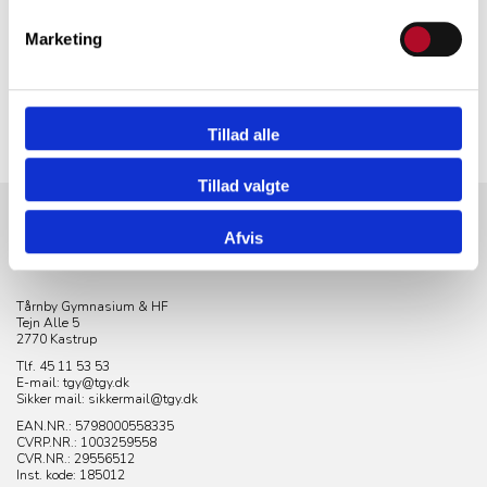
Marketing
Tillad alle
Tillad valgte
Afvis
KONTAKT
Tårnby Gymnasium & HF
Tejn Alle 5
2770 Kastrup
Tlf. 45 11 53 53
E-mail: tgy@tgy.dk
Sikker mail: sikkermail@tgy.dk
EAN.NR.: 5798000558335
CVRP.NR.:
1003259558
CVR.NR.: 29556512
Inst. kode: 185012