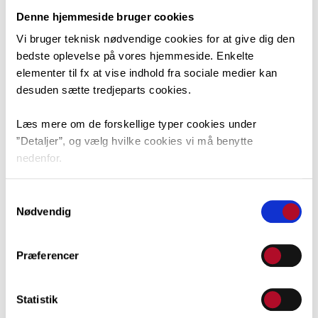
Denne hjemmeside bruger cookies
Vi bruger teknisk nødvendige cookies for at give dig den
bedste oplevelse på vores hjemmeside. Enkelte
elementer til fx at vise indhold fra sociale medier kan
desuden sætte tredjeparts cookies.
Læs mere om de forskellige typer cookies under
”Detaljer”, og vælg hvilke cookies vi må benytte
nedenfor.
Andreas Brigelsgaard, AB
Du kan til enhver tid ændre dit valg via linket nederst i
Samtykkevalg
venstre hjørne.
Nødvendig
Præferencer
Statistik