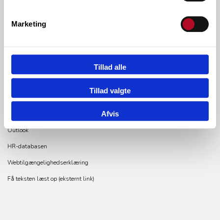
CVR.NR.: 29556512
Inst. kode: 185012
Marketing
GENVEJE
Tillad alle
Lectio
Tillad valgte
M365
Afvis
Gymbetaling
Outlook
HR-databasen
Webtilgængelighedserklæring
Få teksten læst op (eksternt link)