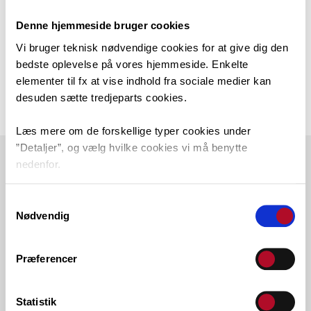
searching can help.
Denne hjemmeside bruger cookies
Vi bruger teknisk nødvendige cookies for at give dig den
bedste oplevelse på vores hjemmeside. Enkelte
elementer til fx at vise indhold fra sociale medier kan
desuden sætte tredjeparts cookies.
Læs mere om de forskellige typer cookies under
”Detaljer”, og vælg hvilke cookies vi må benytte
nedenfor.
KONTAKT
Du kan til enhver tid ændre dit valg via linket nederst i
Samtykkevalg
venstre hjørne.
Tårnby Gymnasium & HF
Nødvendig
Tejn Alle 5
2770 Kastrup
Tlf. 45 11 53 53
Præferencer
E-mail: tgy@tgy.dk
Sikker mail: sikkermail@tgy.dk
EAN.NR.: 5798000558335
CVRP.NR.:
1003259558
Statistik