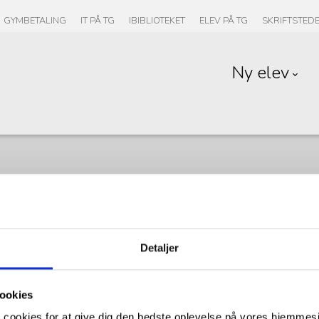
GYMBETALING
IT PÅ TG
IBIBLIOTEKET
ELEV PÅ TG
SKRIFTSTED
Ny elev
Detaljer
ookies
 cookies for at give dig den bedste oplevelse på vores hjemmesid