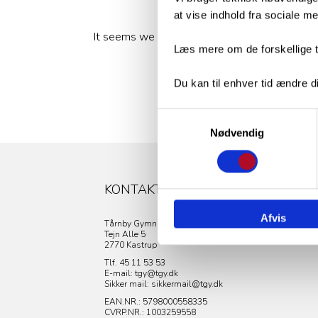
at vise indhold fra sociale 
It seems we can’t find what you’re looking for
Læs mere om de forskellige t
Du kan til enhver tid ændre di
Samtykkevalg
Nødvendig
KONTAKT
Afvis
Tårnby Gymnasium & HF
Tejn Alle 5
2770 Kastrup
Tlf. 45 11 53 53
E-mail: tgy@tgy.dk
Sikker mail: sikkermail@tgy.dk
EAN.NR.: 5798000558335
CVRP.NR.:
1003259558