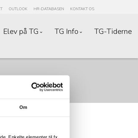
ET
OUTLOOK
HR-DATABASEN
KONTAKT OS
Elev på TG
TG Info
TG-Tiderne
Om
e. Enkelte elementer til fx