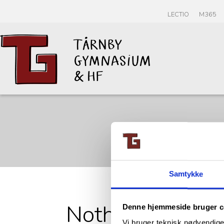
LECTIO
M365
Samtykke
Nothing Found
Denne hjemmeside bruger c
Vi bruger teknisk nødvendige