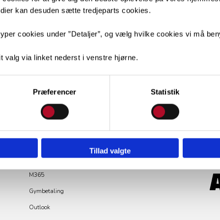
medier kan desuden sætte tredjeparts cookies.
. Perhaps searching can help.
yper cookies under ”Detaljer”, og vælg hvilke cookies vi må ben
t valg via linket nederst i venstre hjørne.
Præferencer
Statistik
GENVEJE
Tillad valgte
Lectio
M365
Gymbetaling
Outlook