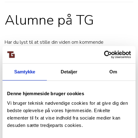
Alumne på TG
Har du lyst til at stille din viden om kommende
studie/erhverv/livet efter TG til rådighed for TGs nuværende
elever, kan du tilmelde dig TG Alumner via
kontaktformularen.
Samtykke
Detaljer
Om
Formålet med alumner er at holde kontakten til TG og være
med til at inspirere nuværende og kommende studenter. Vi
Denne hjemmeside bruger cookies
håber, at du har lyst til at vende tilbage og holde kontakten.
Vi bruger teknisk nødvendige cookies for at give dig den
TG har brug for dine erfaringer og din viden til at kunne
bedste oplevelse på vores hjemmeside. Enkelte
bygge bro mellem gymnasiet og samfundet.
elementer til fx at vise indhold fra sociale medier kan
desuden sætte tredjeparts cookies.