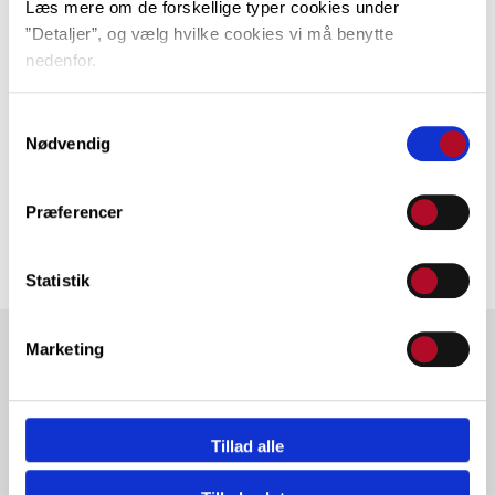
Læs mere om de forskellige typer cookies under
Tilmelding
”Detaljer”, og vælg hvilke cookies vi må benytte
nedenfor.
Formular til tilmelding
Du kan til enhver tid ændre dit valg via linket nederst i
(eksternt link)
Samtykkevalg
venstre hjørne.
Nødvendig
Præferencer
Statistik
Marketing
KONTAKT
Tårnby Gymnasium & HF
Tillad alle
Tejn Alle 5
2770 Kastrup