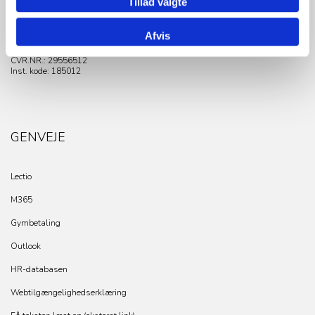
Tlf. 45 11 53 53
Tillad valgte
E-mail: tgy@tgy.dk
Sikker mail: sikkermail@tgy.dk
Afvis
EAN.NR.: 5798000558335
CVRP.NR.:
1003259558
CVR.NR.: 29556512
Inst. kode: 185012
GENVEJE
Lectio
M365
Gymbetaling
Outlook
HR-databasen
Webtilgængelighedserklæring