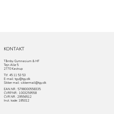
KONTAKT
Tårnby Gymnasium & HF
Tejn Alle 5
2770 Kastrup
Tlf. 45 11 53 53
E-mail: tgy@tgy.dk
Sikker mail: sikkermail@tgy.dk
EAN.NR.: 5798000558335
CVRP.NR.:
1003259558
CVR.NR.: 29556512
Inst. kode: 185012