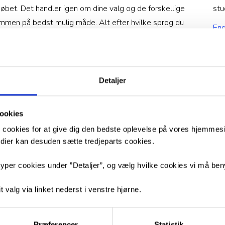
købet. Det handler igen om dine valg og de forskellige
stu
sammen på bedst mulig måde. Alt efter hvilke sprog du
Eng
ratur og samfundsforhold i Italien eller spansktalende
Eng
 de engelsktalende lande. Du får med sikkerhed brug for
r, men med disse studieretninger åbnes dørene for en
nskabelige, humanistiske og internationale studier.
Detaljer
ookies
 cookies for at give dig den bedste oplevelse på vores hjemmesid
medier kan desuden sætte tredjeparts cookies.
yper cookies under ”Detaljer”, og vælg hvilke cookies vi må ben
t valg via linket nederst i venstre hjørne.
Præferencer
Statistik