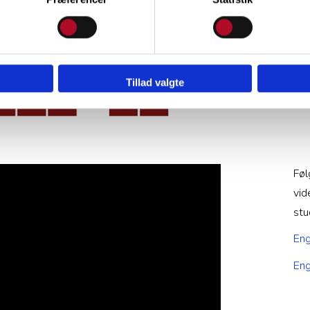
Tillad valgte
Føl
vid
stu
Eng
Eng