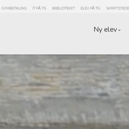
GYMBETALING
IT PÅ TG
IBIBLIOTEKET
ELEV PÅ TG
SKRIFTSTED
Ny elev