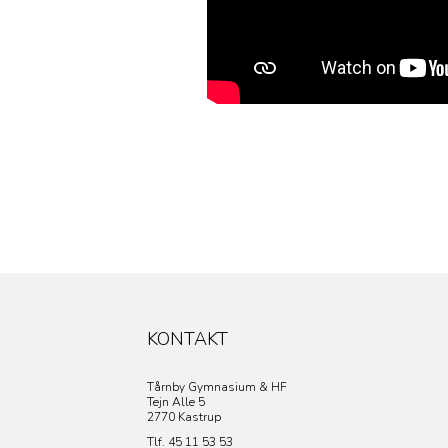
KONTAKT
Tårnby Gymnasium & HF
Tejn Alle 5
2770 Kastrup
Tlf. 45 11 53 53