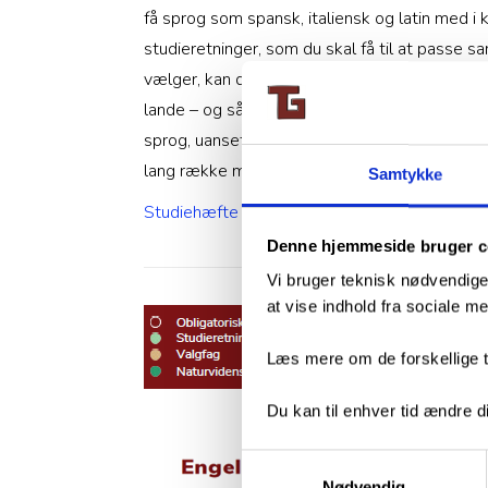
få sprog som spansk, italiensk og latin med i 
studieretninger, som du skal få til at passe 
vælger, kan du komme til at arbejde med litte
lande – og så selvfølgelig kulturen og livet i
sprog, uanset hvilken uddannelse du går efte
lang række muligheder inden for samfundsvide
Samtykke
Studiehæfte
Denne hjemmeside bruger c
Vi bruger teknisk nødvendige
at vise indhold fra sociale 
Læs mere om de forskellige t
Du kan til enhver tid ændre di
Samtykkevalg
Nødvendig