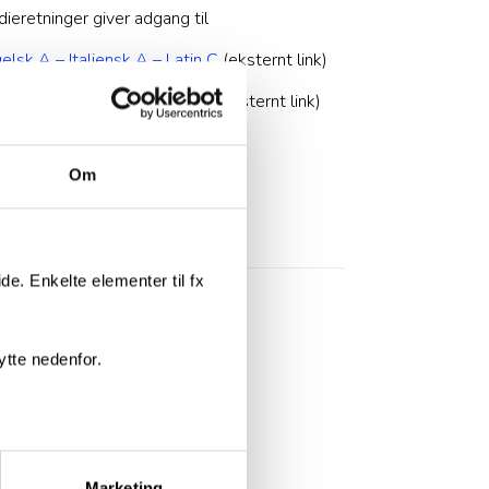
dieretninger giver adgang til
elsk A – Italiensk A – Latin C
(eksternt link)
elsk A – Spansk A – Latin C
(eksternt link)
Om
e. Enkelte elementer til fx
ytte nedenfor.
Marketing