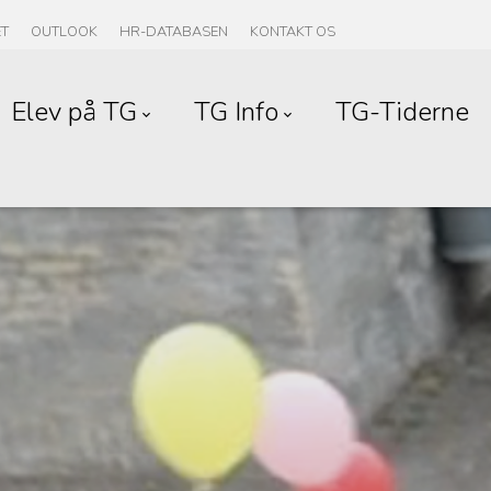
ET
OUTLOOK
HR-DATABASEN
KONTAKT OS
Elev på TG
TG Info
TG-Tiderne