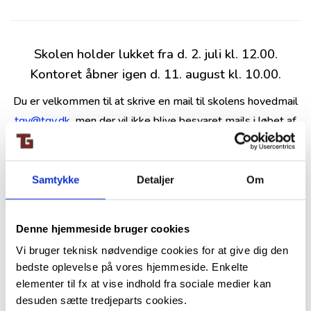
Skolen holder lukket fra d. 2. juli kl. 12.00.
Kontoret åbner igen d. 11. august kl. 10.00.
Du er velkommen til at skrive en mail til skolens hovedmail
tgy@tgy.dk
, men der vil ikke blive besvaret mails i løbet af
sommerferien. Dette omfatter også henvendelser vedr.
mulighed for skoleskift.
Samtykke
Detaljer
Om
Eleverne møder ind torsdag d. 14. august 2024.
Den 14. august møder alle 2. og 3. årselever kl.
Denne hjemmeside bruger cookies
8.00.
Vi bruger teknisk nødvendige cookies for at give dig den
Alle nye 1. årselever elever kl. 9.00 –
bedste oplevelse på vores hjemmeside. Enkelte
introprogram for 1. årgang STX og HF
elementer til fx at vise indhold fra sociale medier kan
desuden sætte tredjeparts cookies.
For at beskytte dine data og overholde