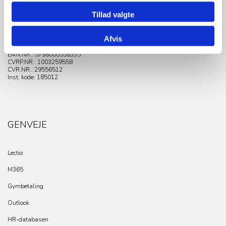
Tejn Alle 5
2770 Kastrup
Tillad valgte
Tlf. 45 11 53 53
E-mail: tgy@tgy.dk
Afvis
Sikker mail: sikkermail@tgy.dk
EAN.NR.: 5798000558335
CVRP.NR.:
1003259558
CVR.NR.: 29556512
Inst. kode: 185012
GENVEJE
Lectio
M365
Gymbetaling
Outlook
HR-databasen