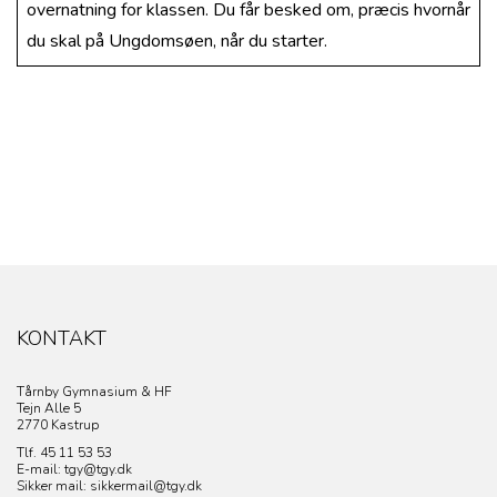
overnatning for klassen. Du får besked om, præcis hvornår
du skal på Ungdomsøen, når du starter.
KONTAKT
Tårnby Gymnasium & HF
Tejn Alle 5
2770 Kastrup
Tlf. 45 11 53 53
E-mail: tgy@tgy.dk
Sikker mail: sikkermail@tgy.dk