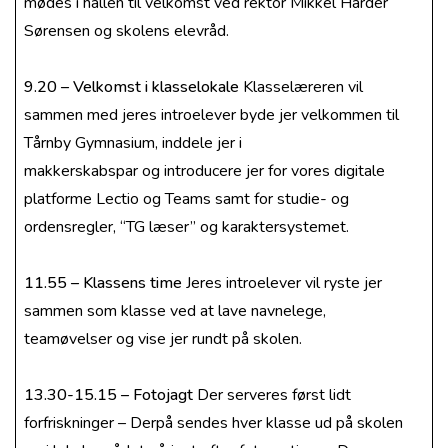
mødes i hallen til velkomst ved rektor Mikkel Harder
Sørensen og skolens elevråd.
9.20 – Velkomst i klasselokale
Klasselæreren vil
sammen med jeres introelever byde jer velkommen til
Tårnby Gymnasium, inddele jer i
makkerskabspar og introducere jer for vores digitale
platforme Lectio og Teams samt for studie- og
ordensregler, “TG læser” og karaktersystemet.
11.55 – Klassens time
Jeres introelever vil ryste jer
sammen som klasse ved at lave navnelege,
teamøvelser og vise jer rundt på skolen.
13.30-15.15 – Fotojagt
Der serveres først lidt
forfriskninger – Derpå sendes hver klasse ud på skolen