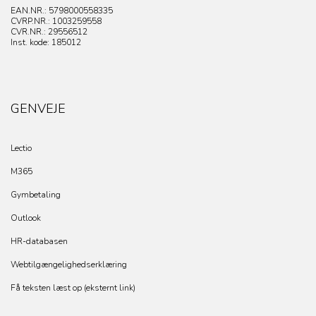
EAN.NR.: 5798000558335
CVRP.NR.:
1003259558
CVR.NR.: 29556512
Inst. kode: 185012
GENVEJE
Lectio
M365
Gymbetaling
Outlook
HR-databasen
Webtilgængelighedserklæring
Få teksten læst op (eksternt link)