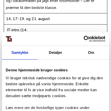
og i lokalområdet på jagt efter fotomotiver – Der er
præmie til den bedste klasse.
14, 17-19. og 21. august
IT-intro (14.
August)
Introduktion i et modul til Teams, OneNote og
Office365 ved skolen IT-udvalg. Nærmere tidspunkt
følger. Husk computere.
Samtykke
Detaljer
Om
Biblioteksbesøg
Hver klasse bruger også et modul på et
Denne hjemmeside bruger cookies
besøg på Tårnby Bibliotek. I vil her få en introduktion til
lånemulighederne på stedet. I de øvrige moduler i
Vi bruger teknisk nødvendige cookies for at give dig den
bedste oplevelse på vores hjemmeside. Enkelte
perioden undervises efter normalt skema.
elementer til fx at vise indhold fra sociale medier kan
desuden sætte tredjeparts cookies.
20. august aften
17.00-21.00 – Introarrangement
Der afholdes et
Læs mere om de forskellige typer cookies under