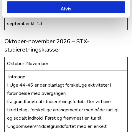
Ungdomsøen vil der være forskellige faglige og sociale
Afvis
aktiviteter. Der er hjemkomst til Nyhavn 11.
september kl. 13.
Oktober-november 2026 – STX-
studieretningsklasser
Oktober-November
Introuge
I Uge 44-46 er der planlagt forskellige aktiviteter i
forbindelse med overgangen
fra grundforløb til studieretningsforløb. Der vil blive
tilrettelagt forskellige arrangementer med både fagligt
og socialt indhold. Først og fremmest en tur til
Ungdomsøen/Middelgrundsfortet med en enkelt