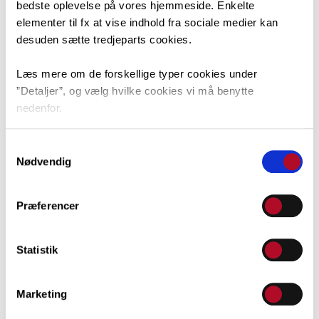
vil støtte op om indsamlingen. Røde Kors yder livsvigtig
bedste oplevelse på vores hjemmeside. Enkelte
førstehjælp og psykisk førstehjælp. Og de står klar med
elementer til fx at vise indhold fra sociale medier kan
desuden sætte tredjeparts cookies.
mad og vand, varmt tøj, ly og kontantbeløb til de titusindvis
af familier på flugt, samt med støtte og udstyr til hospitaler
Læs mere om de forskellige typer cookies under
og klinikker.
”Detaljer”, og vælg hvilke cookies vi må benytte
nedenfor.
Det er en trist tid, men lad os stå sammen om at hjælpe
ofrene for krigen i Ukraine.
Du kan til enhver tid ændre dit valg via linket nederst i
Samtykkevalg
I kan følge med i vores indsamling her
venstre hjørne.
(eksternt link)
Nødvendig
På forhånd tak!
Præferencer
Eleverne på TG
Statistik
Marketing