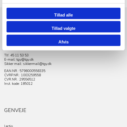
Tillad alle
KONTAKT
Tillad valgte
Tårnby Gymnasium & HF
Afvis
Tejn Alle 5
2770 Kastrup
Tlf. 45 11 53 53
E-mail: tgy@tgy.dk
Sikker mail: sikkermail@tgy.dk
EAN.NR.: 5798000558335
CVRP.NR.:
1003259558
CVR.NR.: 29556512
Inst. kode: 185012
GENVEJE
Lectio