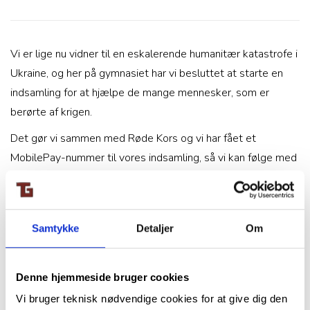
Vi er lige nu vidner til en eskalerende humanitær katastrofe i
Ukraine, og her på gymnasiet har vi besluttet at starte en
indsamling for at hjælpe de mange mennesker, som er
berørte af krigen.
Det gør vi sammen med Røde Kors og vi har fået et
MobilePay-nummer til vores indsamling, så vi kan følge med
i, hvor meget vi samler ind her på skolen. Vil I hjælpe?
I kan allerede nu indbetale det, I kan undvære på dette
MobilePay-nummer fra Røde Kors:
564309
Samtykke
Detaljer
Om
For 225 kr. kan vi fx give akut lægehjælp til en person og for
50 kr. kan et barn få et varmt tæppe.
Denne hjemmeside bruger cookies
Situationen i Ukraine er anspændt og farlig, så vi håber, at I
Vi bruger teknisk nødvendige cookies for at give dig den