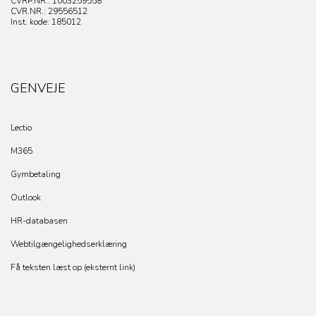
CVRP.NR.:
1003259558
CVR.NR.: 29556512
Inst. kode: 185012
GENVEJE
Lectio
M365
Gymbetaling
Outlook
HR-databasen
Webtilgængelighedserklæring
Få teksten læst op (eksternt link)