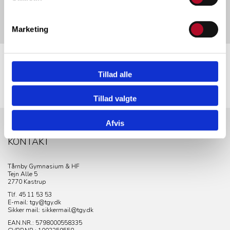
https://youtu.be/natu_C-QqVQ
Marketing
Tillad alle
Tillad valgte
Afvis
KONTAKT
Tårnby Gymnasium & HF
Tejn Alle 5
2770 Kastrup
Tlf. 45 11 53 53
E-mail: tgy@tgy.dk
Sikker mail: sikkermail@tgy.dk
EAN.NR.: 5798000558335