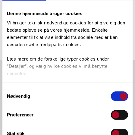
søger dit nærmeste gymnasium.
Brug alle fem prioriteter – lad være med kun at søge
Denne hjemmeside bruger cookies
de gymnasier, som får rigtig mange ansøgere. Og søg
Vi bruger teknisk nødvendige cookies for at give dig den
kun de uddannelser, du gerne vil ind på.
bedste oplevelse på vores hjemmeside. Enkelte
Sørg for, at din bopælsadresse står korrekt på din
elementer til fx at vise indhold fra sociale medier kan
desuden sætte tredjeparts cookies.
ansøgning.
Læs mere om de forskellige typer cookies under
”Detaljer”, og vælg hvilke cookies vi må benytte
nedenfor.
Du kan til enhver tid ændre dit valg via linket nederst i
Samtykkevalg
venstre hjørne.
Nødvendig
Præferencer
Statistik