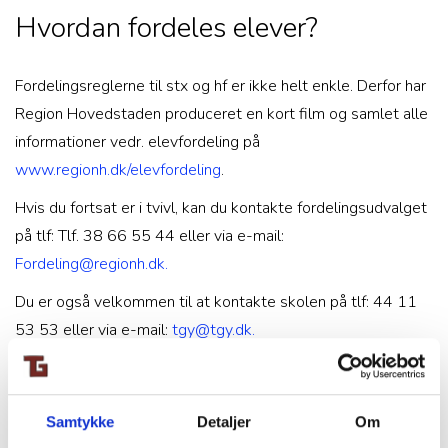
Hvordan fordeles elever?
Fordelingsreglerne til stx og hf er ikke helt enkle. Derfor har
Region Hovedstaden produceret en kort film og samlet alle
informationer vedr. elevfordeling på
www.regionh.dk/elevfordeling
.
Hvis du fortsat er i tvivl, kan du kontakte fordelingsudvalget
på tlf: Tlf. 38 66 55 44 eller via e-mail:
Fordeling@regionh.dk.
Du er også velkommen til at kontakte skolen på tlf: 44 11
53 53 eller via e-mail:
tgy@tgy.dk.
3 gode råd, når du søger stx eller hf
Samtykke
Detaljer
Om
Chancen for at få din 1. prioritet er ofte størst, hvis du